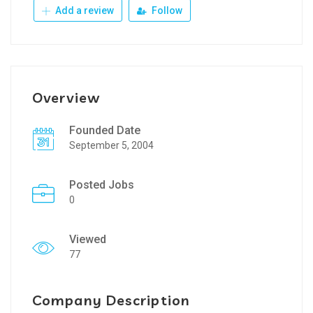
Add a review
Follow
Overview
Founded Date
September 5, 2004
Posted Jobs
0
Viewed
77
Company Description