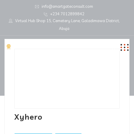
info@smartgateconsult.com
+234 7012899842
Virtual Hub Shop 15, Cemetery Lane, Galadimawa District,
Abuja
Xyhero