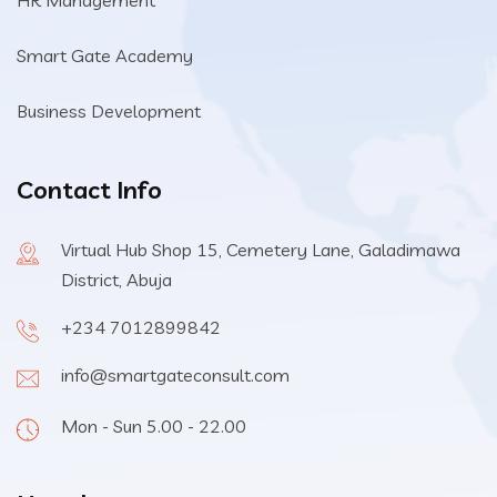
HR Management
Smart Gate Academy
Business Development
Contact Info
Virtual Hub Shop 15, Cemetery Lane, Galadimawa
District, Abuja
+234 7012899842
info@smartgateconsult.com
Mon - Sun 5.00 - 22.00