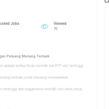
C
osted Jobs
Viewed
70
ngan Peluang Menang Terbaik
adalah ketika Anda memilih link RTP slot tertinggi
peluang terbaik untuk menang menawarkan
ertinggi dan bagaimana memilih slot ideal untuk