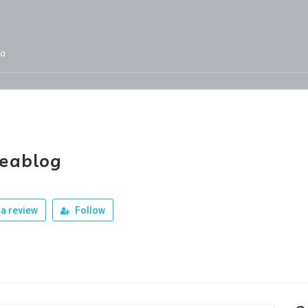
ja
Services
Jobs
Our Products
Team
eablog
a review
Follow