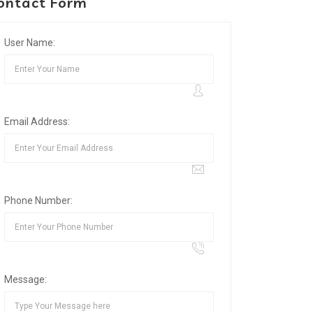
ontact Form
User Name:
Email Address:
Phone Number:
Message: