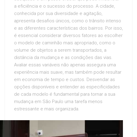
a eficiência e o sucesso do processo. A cidade,
conhecida por sua diversidade e agitação,
apresenta desafios únicos, como o trânsito intenso
e as diferentes características dos bairros. Por isso,
é essencial considerar diversos fatores ao escolher
o modelo de caminhão mais apropriado, como o
volume de objetos a serem transportados, a
distância da mudança e as condições das vias.
Avaliar essas variáveis não apenas assegura uma
experiência mais suave, mas também pode resultar
em economia de tempo e custos. Desvendar as
opções disponíveis e entender as especificidades
de cada modelo é fundamental para tornar a sua
mudança em São Paulo uma tarefa menos
estressante e mais organizada.