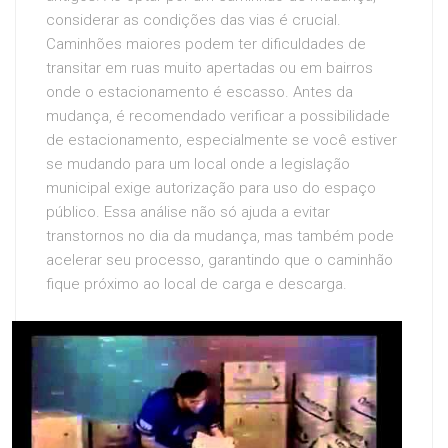
considerar as condições das vias é crucial.
Caminhões maiores podem ter dificuldades de
transitar em ruas muito apertadas ou em bairros
onde o estacionamento é escasso. Antes da
mudança, é recomendado verificar a possibilidade
de estacionamento, especialmente se você estiver
se mudando para um local onde a legislação
municipal exige autorização para uso do espaço
público. Essa análise não só ajuda a evitar
transtornos no dia da mudança, mas também pode
acelerar seu processo, garantindo que o caminhão
fique próximo ao local de carga e descarga.