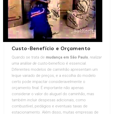
Custo-Benefício e Orçamento
Quando se trata de
mudança em São Paulo
, realizar
uma análise de
custo-benefício é essencial.
Diferentes modelos de caminhão apresentam um
leque variado de preços, e a escolha do modelo
certo pode impactar consideravelmente o
orçamento final. É importante não apenas
considerar o valor do aluguel do caminhão, mas
também incluir despesas adicionais, como
combustível, pedágios e eventuais taxas de
estacionamento. Além disso, muitas empresas de