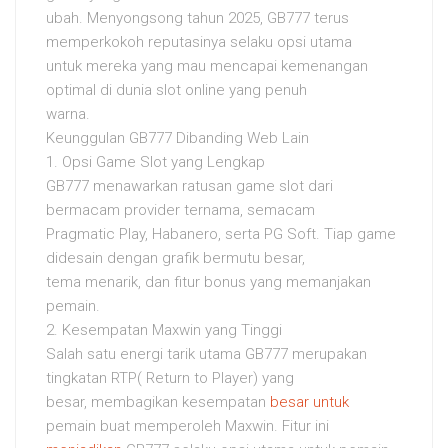
ubah. Menyongsong tahun 2025, GB777 terus
memperkokoh reputasinya selaku opsi utama
untuk mereka yang mau mencapai kemenangan
optimal di dunia slot online yang penuh
warna.
Keunggulan GB777 Dibanding Web Lain
1. Opsi Game Slot yang Lengkap
GB777 menawarkan ratusan game slot dari
bermacam provider ternama, semacam
Pragmatic Play, Habanero, serta PG Soft. Tiap game
didesain dengan grafik bermutu besar,
tema menarik, dan fitur bonus yang memanjakan
pemain.
2. Kesempatan Maxwin yang Tinggi
Salah satu energi tarik utama GB777 merupakan
tingkatan RTP( Return to Player) yang
besar, membagikan kesempatan
besar untuk
pemain buat memperoleh Maxwin. Fitur ini