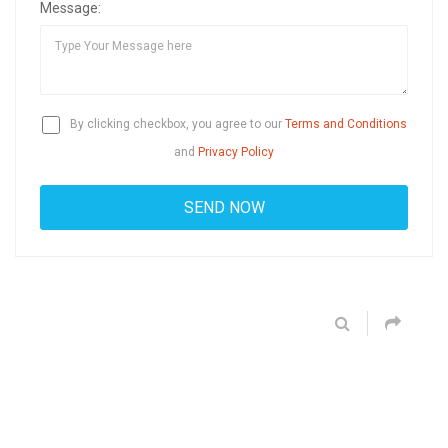
Message:
By clicking checkbox, you agree to our
Terms and Conditions
and
Privacy Policy