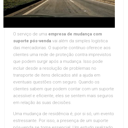
O serviço de uma
empresa de mudança com
suporte pós-venda
vai além da simples logística
das mercadorias. O suporte contínuo oferece aos
clientes uma rede de proteção contra imprevistos
que podem surgir após a mudança. Isso pode
incluir desde a resolução de problemas no
transporte de itens delicados até a ajuda em
eventuais questões com seguro. Quando os
clientes sabem que podem contar com um suporte
acessível e eficiente, eles se sentem mais seguros
em relação às suas decisões.
Uma mudança de residência é, por si só, um evento
estressante. Por isso, a presença de um suporte
pós-venda se torna essencial. Um estudo realizado