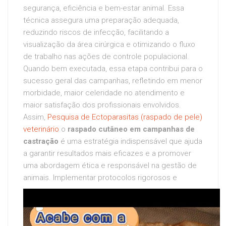
segurança, eficiência e bem-estar animal. Essa
técnica assegura uma preparação adequada,
reduzindo riscos de infecção, facilitando a
visualização da área cirúrgica e otimizando o fluxo
de trabalho nas ações de controle populacional.
Quando bem executada, essa etapa contribui para o
sucesso geral das campanhas, refletindo em menor
morbidade, maior celeridade no atendimento e
maior satisfação dos profissionais envolvidos.
Assim,
Pesquisa de Ectoparasitas (raspado de pele)
veterinário
o
raspado cutâneo em campanhas de
castração
é uma estratégia indispensável que ajuda
a garantir resultados mais eficazes e a promover
uma abordagem ética e responsável na gestão de
animais.
Implementar protocolos rigorosos e