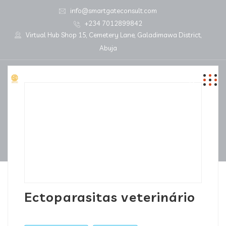
info@smartgateconsult.com
+234 7012899842
Virtual Hub Shop 15, Cemetery Lane, Galadimawa District,
Abuja
Ectoparasitas veterinário