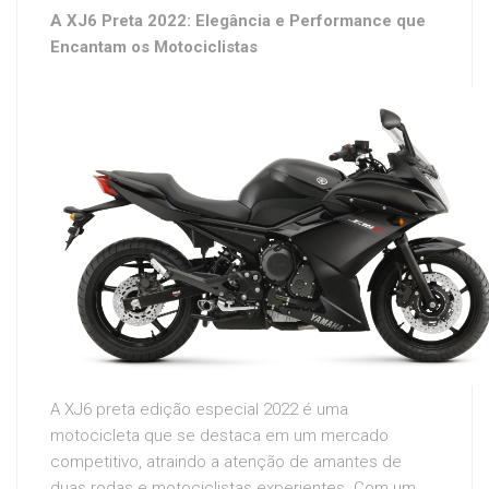
A XJ6 Preta 2022: Elegância e Performance que
Encantam os Motociclistas
A XJ6 preta edição especial 2022 é uma
motocicleta que se destaca em um mercado
competitivo, atraindo a atenção de amantes de
duas rodas e motociclistas experientes. Com um