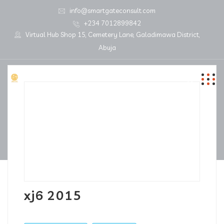
info@smartgateconsult.com
+234 7012899842
Virtual Hub Shop 15, Cemetery Lane, Galadimawa District,
Abuja
xj6 2015