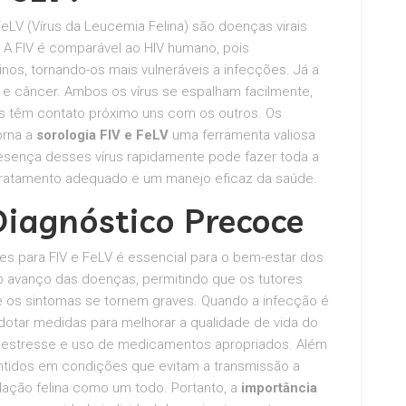
 FeLV (Vírus da Leucemia Felina) são doenças virais
 A FIV é comparável ao HIV humano, pois
os, tornando-os mais vulneráveis a infecções. Já a
 e câncer. Ambos os vírus se espalham facilmente,
s têm contato próximo uns com os outros. Os
orna a
sorologia FIV e FeLV
uma ferramenta valiosa
presença desses vírus rapidamente pode fazer toda a
 tratamento adequado e um manejo eficaz da saúde.
iagnóstico Precoce
es para FIV e FeLV é essencial para o bem-estar dos
o avanço das doenças, permitindo que os tutores
e os sintomas se tornem graves. Quando a infecção é
adotar medidas para melhorar a qualidade de vida do
e estresse e uso de medicamentos apropriados. Além
ntidos em condições que evitam a transmissão a
lação felina como um todo. Portanto, a
importância