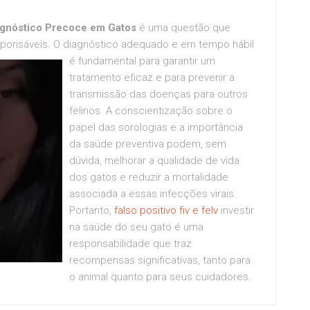
iagnóstico Precoce em Gatos
é uma questão que
sponsáveis.
O diagnóstico adequado e em tempo hábil
é fundamental para garantir um
tratamento eficaz e para prevenir a
transmissão das doenças para outros
felinos. A conscientização sobre o
papel das sorologias e a importância
da saúde preventiva podem, sem
dúvida, melhorar a qualidade de vida
dos gatos e reduzir a mortalidade
associada a essas infecções virais.
Portanto,
falso positivo fiv e felv
investir
na saúde do seu gato é uma
responsabilidade que traz
recompensas significativas, tanto para
o animal quanto para seus cuidadores.