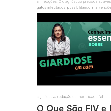
a infecções. O diagnóstico precoce através
gatos infectados, possibilitando intervenç
significativa redução da mortalidade felina a
O Que São FIV e 