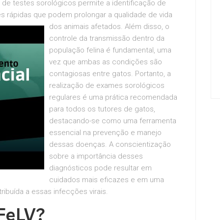
 de testes sorológicos permite a identificação de
ões rápidas que podem prolongar a qualidade de vida
dos animais afetados.
Além disso, o
controle da transmissão dentro da
população felina é fundamental, uma
vez que ambas as condições são
contagiosas entre gatos. Portanto, a
realização de exames sorológicos
regulares é uma prática recomendada
para todos os tutores de gatos,
destacando-se como uma ferramenta
essencial na prevenção e manejo
dessas doenças. A conscientização
sobre a importância desses
diagnósticos pode resultar em
cuidados mais eficazes e em uma
tribuída a essas infecções virais.
FeLV?