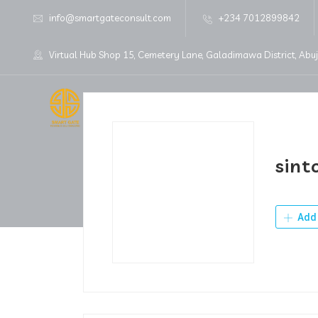
info@smartgateconsult.com
+234 7012899842
Virtual Hub Shop 15, Cemetery Lane, Galadimawa District, Abu
Home
About Us
sint
Add 