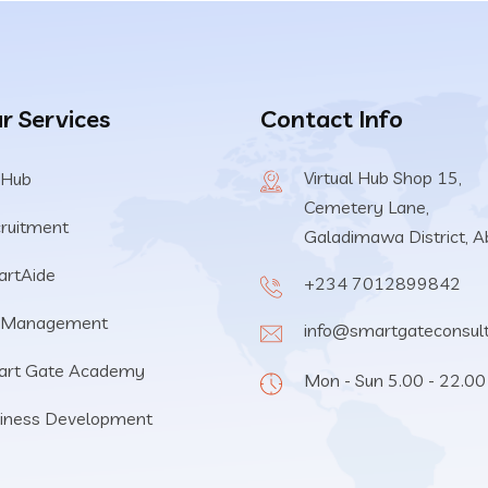
r Services
Contact Info
Virtual Hub Shop 15,
 Hub
Cemetery Lane,
ruitment
Galadimawa District, A
rtAide
+234 7012899842
 Management
info@smartgateconsul
art Gate Academy
Mon - Sun 5.00 - 22.00
iness Development