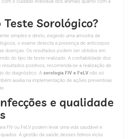
o com o cuidado individual dos animais quanto com a
Teste Sorológico?
mente simples e direto, exigindo uma amostra de
lógicos, o exame detecta a presença de anticorpos
sas doenças. Os resultados podem ser obtidos em
do do tipo de teste realizado. A confiabilidade dos
e resultados positivos, recomenda-se a realização de
são do diagnóstico. A
sorologia FIV e FeLV
não só
também auxilia na implementação de ações preventivas
as.
Infecções e qualidade
s
ra FIV ou FeLV podem levar uma vida saudável e
uados. A gestão da saúde desses felinos inclui