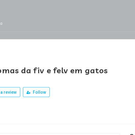
ja
Services
Jobs
Our Products
Team
omas da fiv e felv em gatos
a review
Follow