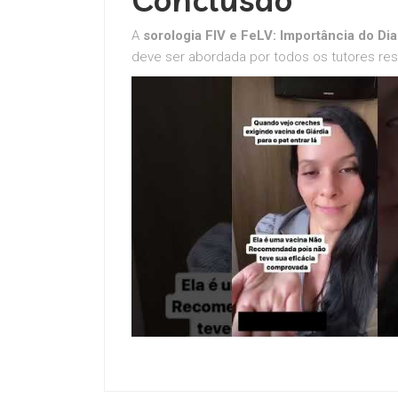
A
sorologia FIV e FeLV: Importância do D
deve ser abordada por todos os tutores re