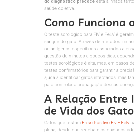
do diagnóstico precoce
está alinhada tant
saúde coletiva.
Como Funciona o 
O teste sorológico para FIV e FeLV é geral
sangue do gato. Através de métodos imuno
ou antígenos específicos associados a es
questão de minutos a poucos dias, dependen
testes sorológicos é alta, mas, em casos d
testes confirmatórios para garantir a preci
ajuda a identificar gatos infectados, mas 
para controlar a propagação dessas doenç
A Relação Entre 
de Vida dos Gato
Gatos que testam
Falso Positivo Fiv E Felv
pa
plena, desde que recebam os cuidados adeq