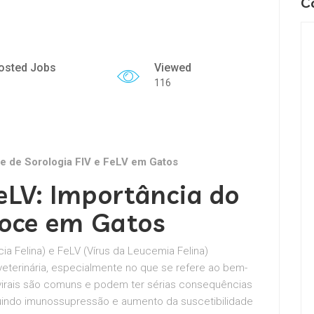
C
osted Jobs
Viewed
116
ce de Sorologia FIV e FeLV em Gatos
FeLV: Importância do
coce em Gatos
cia Felina) e FeLV (Vírus da Leucemia Felina)
eterinária, especialmente no que se refere ao bem-
virais são comuns e podem ter sérias consequências
cluindo imunossupressão e aumento da suscetibilidade