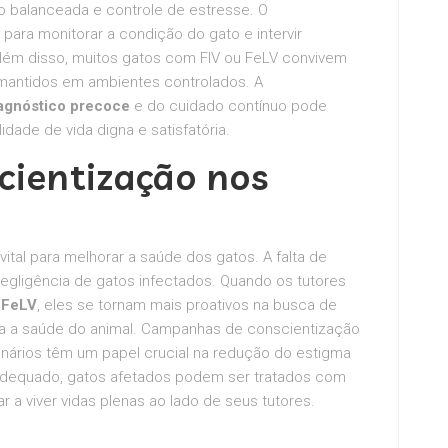
ão balanceada e controle de estresse. O
ara monitorar a condição do gato e intervir
ém disso, muitos gatos com FIV ou FeLV convivem
mantidos em ambientes controlados. A
iagnóstico precoce
e do cuidado contínuo pode
dade de vida digna e satisfatória.
cientização nos
ital para melhorar a saúde dos gatos. A falta de
egligência de gatos infectados. Quando os tutores
e FeLV
, eles se tornam mais proativos na busca de
ara a saúde do animal. Campanhas de conscientização
inários têm um papel crucial na redução do estigma
adequado, gatos afetados podem ser tratados com
r a viver vidas plenas ao lado de seus tutores.