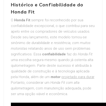
Histórico e Confiabilidade do
Honda Fit
O
Honda Fit
sempre foi reconhecido por sua
confiabilidade excepcional, o que contribui para seu
apelo entre os compradores de veículos usados.
Desde seu lançamento, este modelo tornou-se
sinônimo de
durabilidade
e
resistência
, com muitos
motoristas
relatando anos de uso sem problemas
significativos. Essa
confiabilidade
faz do
Honda Fit
uma escolha segura mesmo quando já ostenta alta
quilometragem. Parte deste sucesso é atribuída à
qualidade de construção e à tecnologia aplicada
pela Honda, além de um
motor
projetado para durar
.
Portanto, considerar um
Honda Fit com alta
quilometragem
, com manutenção adequada, pode
ser uma opção viável e econômica.