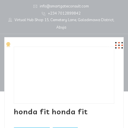
info@smartgateconsult.com
+234 7012899842
Virtual Hub Shop 15, Cemetery Lane, Galadimawa District,
Abuja
honda fit honda fit