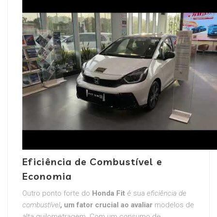
Eficiência de Combustível e
Economia
Outro ponto forte do
Honda Fit
é sua
eficiência de
combustível
, um fator crucial ao avaliar
modelos de
alta quilometragem. Com um consumo de