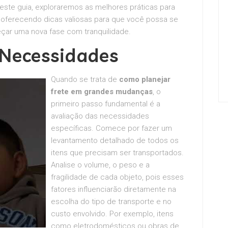
este guia, exploraremos as melhores práticas para
 oferecendo dicas valiosas para que você possa se
çar uma nova fase com tranquilidade.
 Necessidades
Quando se trata de
como planejar
frete em grandes mudanças
, o
primeiro passo fundamental é a
avaliação das necessidades
específicas. Comece por fazer um
levantamento detalhado de todos os
itens que precisam ser transportados.
Analise o volume, o peso e a
fragilidade de cada objeto, pois esses
fatores influenciarão diretamente na
escolha do tipo de transporte e no
custo envolvido. Por exemplo, itens
como eletrodomésticos ou obras de