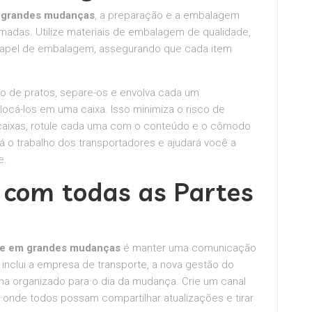
m grandes mudanças
, a preparação e a embalagem
adas. Utilize materiais de embalagem de qualidade,
e papel de embalagem, assegurando que cada item
o de pratos, separe-os e envolva cada um
locá-los em uma caixa. Isso minimiza o risco de
 caixas, rotule cada uma com o conteúdo e o cômodo
ará o trabalho dos transportadores e ajudará você a
e.
 com todas as Partes
ete em grandes mudanças
é manter uma comunicação
 inclui a empresa de transporte, a nova gestão do
nha organizado para o dia da mudança. Crie um canal
nde todos possam compartilhar atualizações e tirar