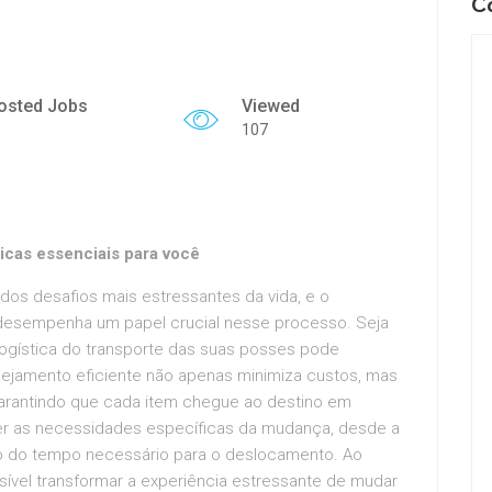
C
osted Jobs
Viewed
107
icas essenciais para você
os desafios mais estressantes da vida, e o
esempenha um papel crucial nesse processo. Seja
logística do transporte das suas posses pode
nejamento eficiente não apenas minimiza custos, mas
arantindo que cada item chegue ao destino em
er as necessidades específicas da mudança, desde a
são do tempo necessário para o deslocamento. Ao
sível transformar a experiência estressante de mudar