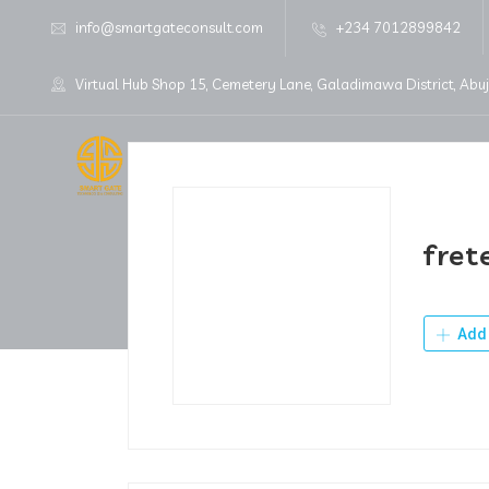
info@smartgateconsult.com
+234 7012899842
Virtual Hub Shop 15, Cemetery Lane, Galadimawa District, Abu
Home
About Us
fret
Add 